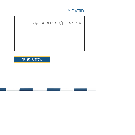
הודעה
שלח/י פנייה
שירות לקוחות
info@cvpltd.co.il
054-6503322
סנטרל מעוף פרוייקטים בע"מ
אחדות העבודה 22 גבעתיים, 5321205