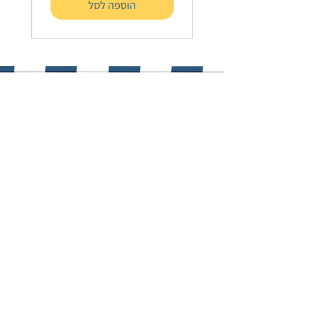
הוספה לסל
מושב (כסא): פלסטיק
גובה כולל כמקל הליכה: 86 – 93 ס"מ
גובה כולל כמושב: 73-80 ס"מ
גובה רצפת מושב: 50-56 ס"מ
משקל נטו: 1.07 ק"ג
משקל נתמך מקסימלי: 100 ק"ג
שירות לקוחות
info@cvpltd.co.il
054-6503322
סנטרל מעוף פרוייקטים בע"מ
אחדות העבודה 22 גבעתיים, 5321205
ח.פ. 514294990
צרו קשר
מידע שימושי
אודות