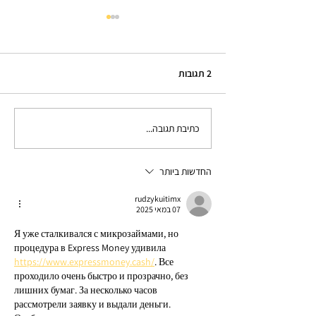
2 תגובות
מהו מקל הליכה?
כתיבת תגובה...
החדשות ביותר
rudzykuitimx
07 במאי 2025
Я уже сталкивался с микрозаймами, но 
процедура в Express Money удивила 
https://www.expressmoney.cash/
. Все 
проходило очень быстро и прозрачно, без 
лишних бумаг. За несколько часов 
рассмотрели заявку и выдали деньги. 