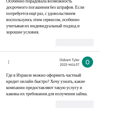
Особенно порадовала возможность 
досрочного погашения без штрафов. Если 
потребуется ещё раз, с удовольствием 
воспользуюсь этим сервисом, особенно 
учитывая их индивидуальный подход и 
хорошие условия.
לייק
להשיב
Osborn Tyler
07 במאי 2025
Где в Израиле можно оформить частный 
кредит онлайн быстро? Хочу узнать, какие 
компании предоставляют такую услугу и 
каковы их требования для получения займа.
לייק
להשיב
שירות לקוחות